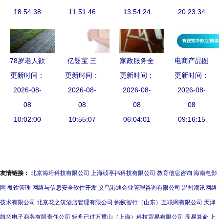
18:54:38
佼佼者？一
11:51:46
保姆与育婴
13:54:24
马出演 家
20:23:34
位市场观察
师服务
政题材引关
者的深度分
注
析
78岁老人欲
亿婴宝 三
家政服务全
电商产品图
更新时间：
与保姆再
更新时间：
孩时代来
国连锁，开
更新时间：
片制作保姆
更新时间：
婚，大房子
2026-08-
临，请保姆
2026-08-
启品质生活
2026-08-
级教程 让
2026-08-
的智慧处理
08
还是育婴
08
新篇章
08
转化率不再
08
10:02:00
之道
师？关键区
10:55:07
06:04:01
09:16:15
是难题
别在这里
友情链接：
北京海珩科技有限公司
上海硕亭祎科技有限公司
教育信息咨询
海南电影
网
餐饮管理
网络与信息安全软件开发
义乌港通企业管理咨询有限公司
温州潮讯网络
技术有限公司
北京花之筑酒店管理有限公司
蚂蚁智行（山东）互联网有限公司
天津
凯拓电子商务有限责任公司
轻舟已过万重山（上海）科技贸易有限公司
周易算命
上