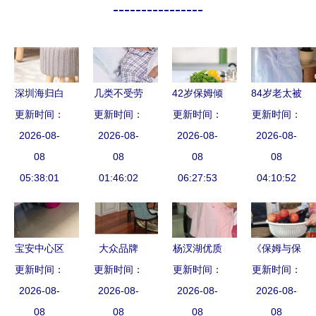
----------------
深圳海归白
几类不受劳
42岁保姆倾
84岁老太被
富美租住公
更新时间：
动合同法保
更新时间：
更新时间：
诉 月薪1
保姆虐打不
更新时间：
寓酒店两天
2026-08-
护的劳动者
2026-08-
万，工作看
2026-08-
断求饶 我
2026-08-
雇两保姆，
08
以保姆行业
08
似简单，可
08
们到底该如
08
细微未改竟
05:38:01
为例解析非
01:46:02
我每天都是
06:27:53
何养老？家
04:10:52
招报警惊呆
典型劳动关
神经紧绷
政乱象何时
系
休？
宝安中心区
大众品牌
杨汊湖优质
《保姆与保
家政服务全
更新时间：
更新时间：
VS设计品
更新时间：
家政推荐
更新时间：
安》再续
攻略 专业
2026-08-
牌 谁将是
2026-08-
八年老店，
2026-08-
《保姆》前
2026-08-
更放心
08
未来市场的
08
专业月嫂、
08
缘 原班人
08