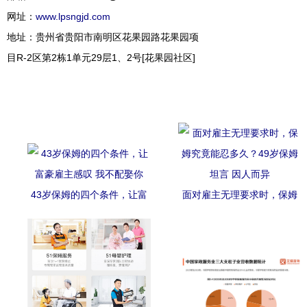
网址：
www.lpsngjd.com
地址：贵州省贵阳市南明区花果园路花果园项
目R-2区第2栋1单元29层1、2号[花果园社区]
43岁保姆的四个条件，让富
面对雇主无理要求时，保姆
豪雇主感叹 我不配娶你
究竟能忍多久？49岁保姆坦
言 因人而异