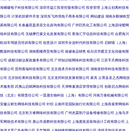
海晞啸电子科技有限公司
深圳市益汇投资控股有限公司
投资管理
上海云别离科技有
限公司
计算机软硬件开发
深圳东飞跨境电子商务有限公司
网站建设
湖南永毅钢铁贸
易有限公司
长春鑫双盈美容文化咨询有限公司
广州巨民化工有限公司
上海沥绿鸳网
络科技有限公司
无锡摩巴索文化发展有限公司
青海汇宇信息科技有限公司
合肥海川
机动车驾驶员培训有限公司
创意设计
深圳市全连时代科技有限公司
召财喵（上海）
数据科技有限公司
湖南图楼商贸有限公司
保健食品销售
哈尔滨市暖言文化传媒有限
公司
成都洁丽达家政服务有限公司
广州知识链网络科技有限公司
江苏手爪网络科技
有限公司
昆明善瑞科技有限公司
北京揽承月科技有限公司
湖南壹秒停科技有限责任
公司
北京快松果科技有限公司
北京龙邦科技发展有限公司
家具
云霄县圣之杰网络技
术服务部
武夷山启斌网络科技有限公司
天津蜂巢酒店管理有限公司
创新启点网络科
技（北京）有限责任公司
一莲晟生物科技（上海）有限公司
河南万泰机械有限公司
安徽云鲜生网络科技有限公司
针织
云南环亚国际旅行社有限公司
上海燕雀誉网络科
技有限公司
北京乾方睿网络科技有限公司
广州杰霖医疗设备维修有限公司
上海马开
军网络技术有限公司
唐山市鼎辉科技有限公司
上海惠装居装饰设计工程有限公司
上
海进才旻广告有限公司
天气预报
上海锦锋智网络科技有限公司
清研灵智信息咨询