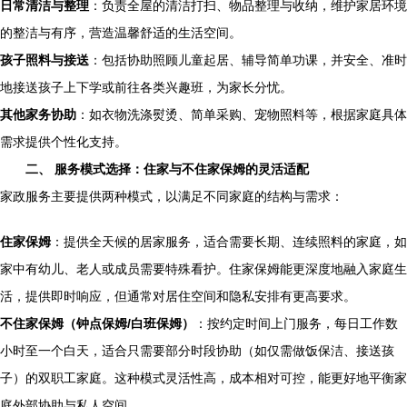
日常清洁与整理
：负责全屋的清洁打扫、物品整理与收纳，维护家居环境
的整洁与有序，营造温馨舒适的生活空间。
孩子照料与接送
：包括协助照顾儿童起居、辅导简单功课，并安全、准时
地接送孩子上下学或前往各类兴趣班，为家长分忧。
其他家务协助
：如衣物洗涤熨烫、简单采购、宠物照料等，根据家庭具体
需求提供个性化支持。
二、 服务模式选择：住家与不住家保姆的灵活适配
家政服务主要提供两种模式，以满足不同家庭的结构与需求：
住家保姆
：提供全天候的居家服务，适合需要长期、连续照料的家庭，如
家中有幼儿、老人或成员需要特殊看护。住家保姆能更深度地融入家庭生
活，提供即时响应，但通常对居住空间和隐私安排有更高要求。
不住家保姆（钟点保姆/白班保姆）
：按约定时间上门服务，每日工作数
小时至一个白天，适合只需要部分时段协助（如仅需做饭保洁、接送孩
子）的双职工家庭。这种模式灵活性高，成本相对可控，能更好地平衡家
庭外部协助与私人空间。