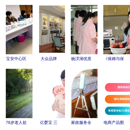
宝安中心区
大众品牌
杨汊湖优质
《保姆与保
家政服务全
VS设计品
家政推荐
安》再续
攻略 专业
牌 谁将是
八年老店，
《保姆》前
更放心
未来市场的
专业月嫂、
缘 原班人
佼佼者？一
保姆与育婴
马出演 家
位市场观察
师服务
政题材引关
者的深度分
注
析
78岁老人欲
亿婴宝 三
家政服务全
电商产品图