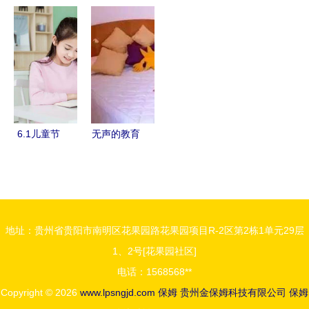
与保姆再
孩时代来
国连锁，开
片制作保姆
婚，大房子
临，请保姆
启品质生活
级教程 让
的智慧处理
还是育婴
新篇章
转化率不再
之道
师？关键区
是难题
别在这里
6.1儿童节
无声的教育
专属 保姆
当孩子侮辱
级护眼全攻
保姆时，智
略，守护孩
慧的妈妈只
子清晰视界
问了两个问
地址：贵州省贵阳市南明区花果园路花果园项目R-2区第2栋1单元29层
题
1、2号[花果园社区]
电话：1568568**
Copyright © 2026
www.lpsngjd.com
保姆
贵州金保姆科技有限公司
保姆